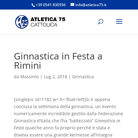
+39 0541 830556
info@atletica75.it
Ginnastica in Festa a
Rimini
da
Massimo
|
Lug 2, 2018
|
Ginnastica
[singlepic id=1182 w= h= float=left]Si è appena
conclusa la settimana della ginnastica, un evento
numericamente incredibile gestito dalla Federazione
Ginnastica d’Italia che l’ha “battezzato”
Ginnastica in
Festa
qualche anno fa proprio perché è stata e
doveva essere una grande kermesse all’insegna