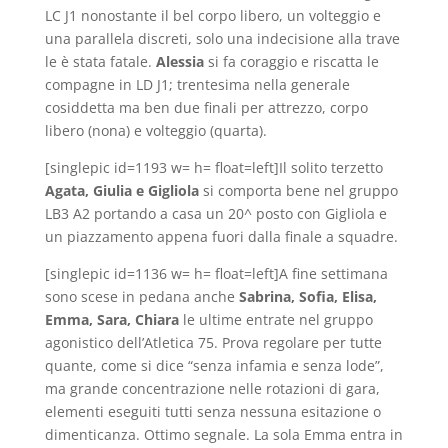
LC J1 nonostante il bel corpo libero, un volteggio e
una parallela discreti, solo una indecisione alla trave
le è stata fatale.
Alessia
si fa coraggio e riscatta le
compagne in LD J1; trentesima nella generale
cosiddetta ma ben due finali per attrezzo, corpo
libero (nona) e volteggio (quarta).
[singlepic id=1193 w= h= float=left]Il solito terzetto
Agata, Giulia e Gigliola
si comporta bene nel gruppo
LB3 A2 portando a casa un 20^ posto con Gigliola e
un piazzamento appena fuori dalla finale a squadre.
[singlepic id=1136 w= h= float=left]A fine settimana
sono scese in pedana anche
Sabrina, Sofia, Elisa,
Emma, Sara, Chiara
le ultime entrate nel gruppo
agonistico dell’Atletica 75. Prova regolare per tutte
quante, come si dice “senza infamia e senza lode”,
ma grande concentrazione nelle rotazioni di gara,
elementi eseguiti tutti senza nessuna esitazione o
dimenticanza. Ottimo segnale. La sola Emma entra in