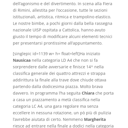
dell’agonismo e del divertimento. In scena alla Fiera
di Rimini, allestita per l’occasione,
tutte le sezioni
istituzionali, artistica, ritmica e trampolino elastico.
Le nostre bimbe, a pochi giorni dalla bella rassegna
nazionale UISP ospitata a Cattolica, hanno avuto
giusto il tempo di modificare alcuni elementi tecnici
per presentarsi prontissime all’appuntamento.
[singlepic id=1139 w= h= float=left]Ha iniziato
Nausicaa
nella categoria LD A4 che non si fa
sorprendere dalle avversarie e finisce 14^ nella
classifica generale dei quattro attrezzi e strappa
addirittura la finale alla trave dove chiude ottava
partendo dalla dodicesima piazza. Molto brava
davvero. In programma l’ha seguita
Chiara
che porta
a casa un piazzamento a metà classifica nella
categoria LC A4, una gara regolare ma senza
eccellere in nessuna rotazione, un pò più di pulizia
l’avrebbe aiutata di certo. Nemmeno
Margherita
riesce ad entrare nella finale a dodici nella categoria