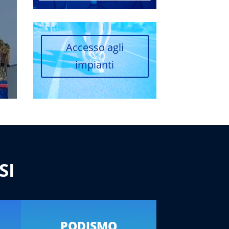
Accesso agli
impianti
SI
PODISMO