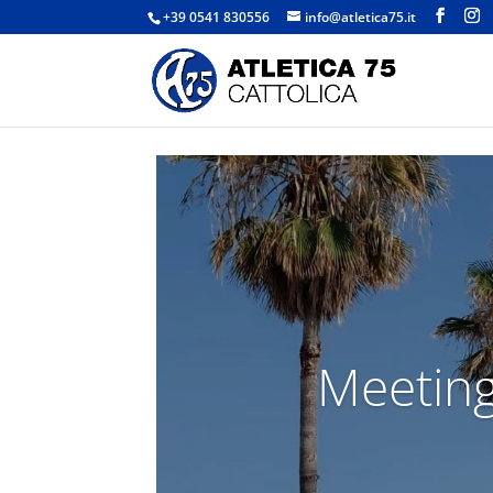
+39 0541 830556
info@atletica75.it
Meeting