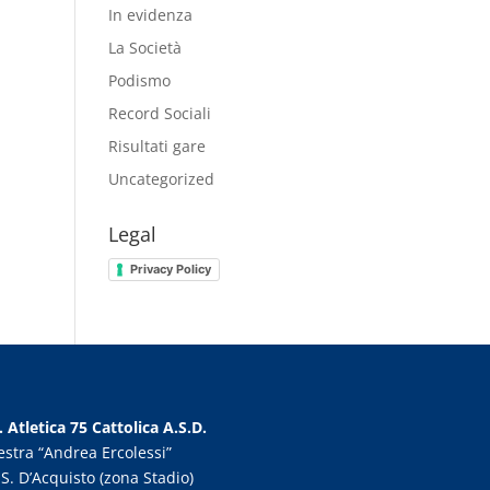
In evidenza
La Società
Podismo
Record Sociali
Risultati gare
Uncategorized
Legal
Privacy Policy
. Atletica 75 Cattolica A.S.D.
estra “Andrea Ercolessi”
 S. D’Acquisto (zona Stadio)