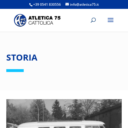
+39 0541 830556
info@atletica75.it
STORIA