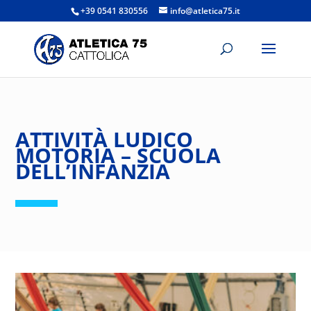
+39 0541 830556
info@atletica75.it
ATTIVITÀ LUDICO
MOTORIA – SCUOLA
DELL’INFANZIA