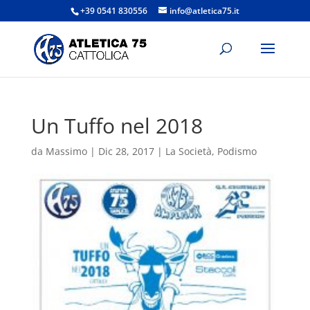
+39 0541 830556
info@atletica75.it
Un Tuffo nel 2018
da
Massimo
|
Dic 28, 2017
|
La Società
,
Podismo