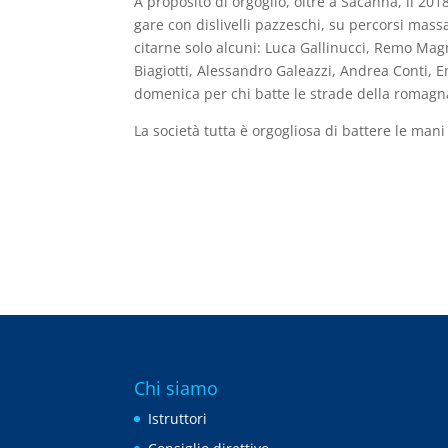
A proposito di orgoglio, oltre a Sacanna, il 201
gare con dislivelli pazzeschi, su percorsi mass
citarne solo alcuni: Luca Gallinucci, Remo Magn
Biagiotti, Alessandro Galeazzi, Andrea Conti, 
domenica per chi batte le strade della romagna
La società tutta è orgogliosa di battere le mani
Chi siamo
Istruttori