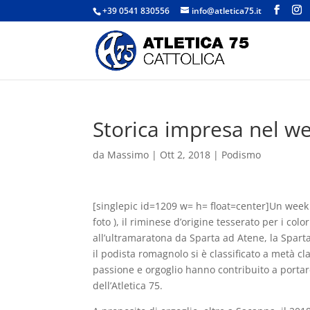
+39 0541 830556
info@atletica75.it
Storica impresa nel w
da
Massimo
|
Ott 2, 2018
|
Podismo
[singlepic id=1209 w= h= float=center]Un week 
foto ), il riminese d’origine tesserato per i co
all’ultramaratona da Sparta ad Atene, la Spart
il podista romagnolo si è classificato a metà cl
passione e orgoglio hanno contribuito a porta
dell’Atletica 75.