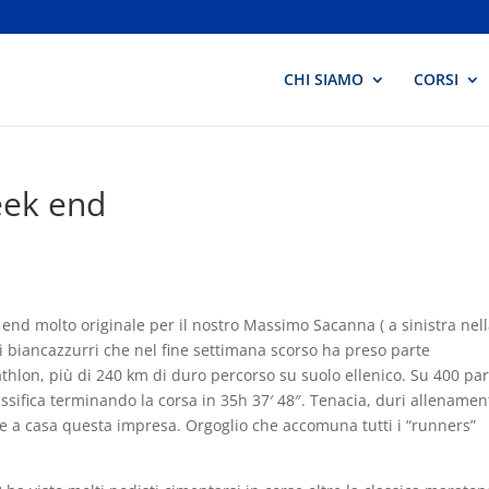
CHI SIAMO
CORSI
eek end
end molto originale per il nostro Massimo Sacanna ( a sinistra nel
lori biancazzurri che nel fine settimana scorso ha preso parte
athlon, più di 240 km di duro percorso su suolo ellenico. Su 400
par
assifica terminando la corsa in 35h 37′ 48″. Tenacia, duri allenament
re a casa questa impresa. Orgoglio che accomuna tutti i “runners”