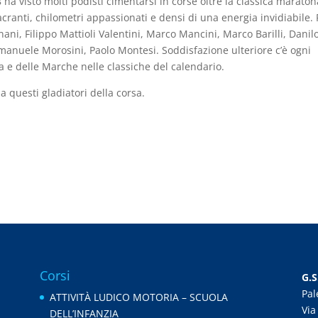
8 ha visto molti podisti cimentarsi in corse oltre la classica maraton
acranti, chilometri appassionati e densi di una energia invidiabile. 
ani, Filippo Mattioli Valentini, Marco Mancini, Marco Barilli, Danil
Emanuele Morosini, Paolo Montesi. Soddisfazione ulteriore c’è ogni
 e delle Marche nelle classiche del calendario.
 a questi gladiatori della corsa.
Corsi
G.S
Pal
ATTIVITÀ LUDICO MOTORIA – SCUOLA
Via
DELL’INFANZIA