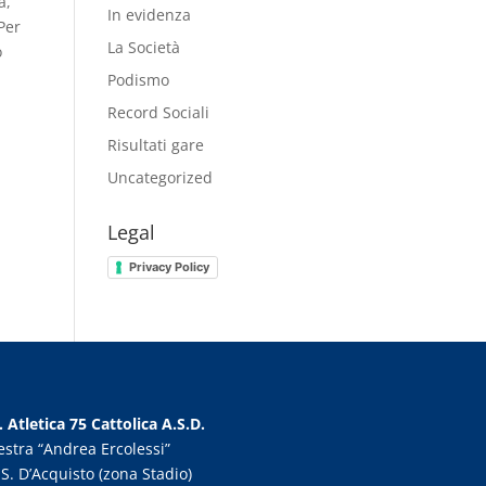
a,
In evidenza
Per
La Società
o
Podismo
Record Sociali
Risultati gare
Uncategorized
Legal
Privacy Policy
. Atletica 75 Cattolica A.S.D.
estra “Andrea Ercolessi”
 S. D’Acquisto (zona Stadio)