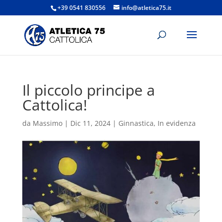
+39 0541 830556
info@atletica75.it
Il piccolo principe a
Cattolica!
da
Massimo
|
Dic 11, 2024
|
Ginnastica
,
In evidenza